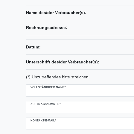
Name des/der Verbraucher(s):
Rechnungsadresse:
Datum:
Unterschrift des/der Verbraucher(s):
(*) Unzutreffendes bitte streichen.
Ceres::Template.mailFormHoneypotLabel
VOLLSTÄNDIGER NAME*
AUFTRAGSNUMMER*
KONTAKT-E-MAIL*