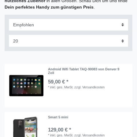
nützliches
Zubehör
in allen Größen. Schau Dich um und finde
Dein
perfektes Handy zum günstigen Preis
.
Android Wifi Tablet TAQ-90083 von Denver 9
Zoll
59,00 € *
*
inkl. ges. MwSt.
zzgl.
Versandkosten
Smart 5 mini
129,00 € *
*
inkl. ges. MwSt.
zzgl.
Versandkosten