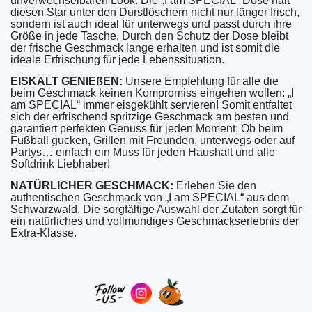
unverwechselbaren Look. Die „I am SPECIAL“ Dose hält
diesen Star unter den Durstlöschern nicht nur länger frisch,
sondern ist auch ideal für unterwegs und passt durch ihre
Größe in jede Tasche. Durch den Schutz der Dose bleibt
der frische Geschmack lange erhalten und ist somit die
ideale Erfrischung für jede Lebenssituation.
EISKALT GENIEßEN:
Unsere Empfehlung für alle die
beim Geschmack keinen Kompromiss eingehen wollen: „I
am SPECIAL“ immer eisgekühlt servieren! Somit entfaltet
sich der erfrischend spritzige Geschmack am besten und
garantiert perfekten Genuss für jeden Moment: Ob beim
Fußball gucken, Grillen mit Freunden, unterwegs oder auf
Partys… einfach ein Muss für jeden Haushalt und alle
Softdrink Liebhaber!
NATÜRLICHER GESCHMACK:
Erleben Sie den
authentischen Geschmack von „I am SPECIAL“ aus dem
Schwarzwald. Die sorgfältige Auswahl der Zutaten sorgt für
ein natürliches und vollmundiges Geschmackserlebnis der
Extra-Klasse.