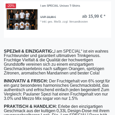
-20%
I am SPECIAL Unisex T-Shirts
ab 15,99 € *
UVP 19,99 €
*
inkl. ges. MwSt.
zzgl.
Versandkosten
SPEZIell & EINZIGARTIG:
„I am SPECIAL“ ist ein wahres
Fruchtwunder und garantiert ultimativen Trinkgenuss.
Fruchtige Vielfalt & die Qualität der hochwertigen
Grundstoffe vereinen sich zu einem einzigartigem
Geschmackserlebnis nach saftigen Orangen, spritzigen
Zitronen, aromatischen Mandarinen und bester Cola!
INNOVATIV & FRISCH:
Der Fruchtgehalt von 6% sorgt für
ein ganz besonderes harmonisches Geschmacksbild, das
authentisch und erfrischend einfach jeden begeistert! Zum
Vergleich: Paulaner Spezi hat einen Fruchtgehalt von nur
3.0% und Mezzo Mix sogar von nur 1.5%
PRAKTISCH & HANDLICH:
Erlebe den einzigartigen
Geschmack aus der kultigen 0,33L Design-Dose mit ihrem