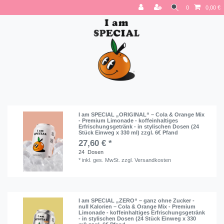
0
0,00 €
I am SPECIAL „ORIGINAL“ – Cola & Orange Mix
- Premium Limonade - koffeinhaltiges
Erfrischungsgetränk - in stylischen Dosen (24
Stück Einweg x 330 ml) zzgl. 6€ Pfand
27,60 € *
24
Dosen
*
inkl. ges. MwSt.
zzgl.
Versandkosten
I am SPECIAL „ZERO“ – ganz ohne Zucker -
null Kalorien – Cola & Orange Mix - Premium
Limonade - koffeinhaltiges Erfrischungsgetränk
- in stylischen Dosen (24 Stück Einweg x 330