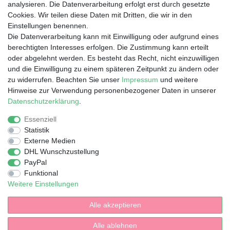
analysieren. Die Datenverarbeitung erfolgt erst durch gesetzte
📧
hello@iamspecial.club
Cookies. Wir teilen diese Daten mit Dritten, die wir in den
Einstellungen benennen.
Die Datenverarbeitung kann mit Einwilligung oder aufgrund eines
Online-Vertrieb & Versand
berechtigten Interesses erfolgen. Die Zustimmung kann erteilt
oder abgelehnt werden. Es besteht das Recht, nicht einzuwilligen
durch die 1A Star Internet GmbH
und die Einwilligung zu einem späteren Zeitpunkt zu ändern oder
📧 shop@1a.de
zu widerrufen. Beachten Sie unser
Impressum
und weitere
Hinweise zur Verwendung personenbezogener Daten in unserer
🕘 Mo. – Fr.: 9:30 – 17:00 Uhr
Daten­schutz­erklärung
.
📍 Waltersweierweg 5, 77652 Offenburg
Essenziell
Statistik
Externe Medien
DHL Wunschzustellung
PayPal
Impressum
Daten­schutz­erklärung
AGB
Funktional
Weitere Einstellungen
Barrierefreiheitserklärung
Widerrufs­recht
Alle akzeptieren
Alle ablehnen
Vertrag widerrufen