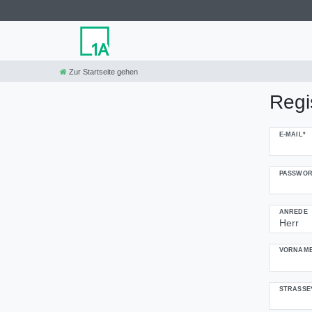
Zur Startseite gehen
Regi
Honig
E-MAIL*
registrieren
PASSWOR
ANREDE
VORNAME
STRASSE*