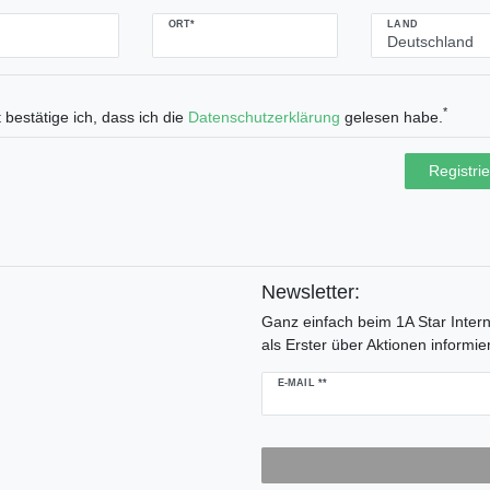
ORT*
LAND
*
 bestätige ich, dass ich die
Daten­schutz­erklärung
gelesen habe.
Registri
Newsletter:
Ganz einfach beim 1A Star Inter
als Erster über Aktionen informier
Newsletter
E-MAIL **
Honig