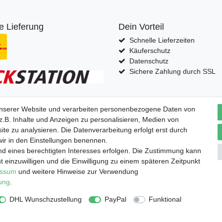
e Lieferung
Dein Vorteil
Schnelle Lieferzeiten
Käuferschutz
Datenschutz
Sichere Zahlung durch SSL
unserer Website und verarbeiten personenbezogene Daten von
fern nach
.B. Inhalte und Anzeigen zu personalisieren, Medien von
ite zu analysieren. Die Datenverarbeitung erfolgt erst durch
 wir in den Einstellungen benennen.
nd eines berechtigten Interesses erfolgen. Die Zustimmung kann
t einzuwilligen und die Einwilligung zu einem späteren Zeitpunkt
essum
und weitere Hinweise zur Verwendung
tz­erklärung
AGB
Barrierefreiheitserklärung
Widerrufs­recht
rung
.
DHL Wunschzustellung
PayPal
Funktional
Copyright 2022 © 1A Star Internet GmbH | Alle Rechte vorbehalten.