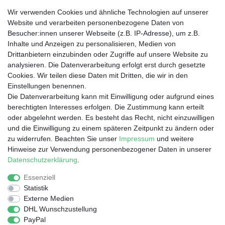
Wir verwenden Cookies und ähnliche Technologien auf unserer
Website und verarbeiten personenbezogene Daten von
Besucher:innen unserer Webseite (z.B. IP-Adresse), um z.B.
Wir liefern nach
Inhalte und Anzeigen zu personalisieren, Medien von
Drittanbietern einzubinden oder Zugriffe auf unsere Website zu
analysieren. Die Datenverarbeitung erfolgt erst durch gesetzte
Dein Vorteil
Cookies. Wir teilen diese Daten mit Dritten, die wir in den
Einstellungen benennen.
Schnelle Lieferzeiten
Die Datenverarbeitung kann mit Einwilligung oder aufgrund eines
Käuferschutz
berechtigten Interesses erfolgen. Die Zustimmung kann erteilt
Datenschutz
oder abgelehnt werden. Es besteht das Recht, nicht einzuwilligen
Sichere Zahlung durch SSL
und die Einwilligung zu einem späteren Zeitpunkt zu ändern oder
Infos
zu widerrufen. Beachten Sie unser
Impressum
und weitere
Hinweise zur Verwendung personenbezogener Daten in unserer
Entsorgung von Elektronik-Altgeräten
Daten­schutz­erklärung
.
Essenziell
Statistik
Impressum
Daten­schutz­erklärung
AGB
Externe Medien
DHL Wunschzustellung
PayPal
Barrierefreiheitserklärung
Widerrufs­recht