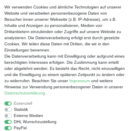
Wir verwenden Cookies und ähnliche Technologien auf unserer
Website und verarbeiten personenbezogene Daten von
Besucher:innen unserer Webseite (z.B. IP-Adresse), um z.B.
Wir liefern nach
Inhalte und Anzeigen zu personalisieren, Medien von
Drittanbietern einzubinden oder Zugriffe auf unsere Website zu
analysieren. Die Datenverarbeitung erfolgt erst durch gesetzte
Dein Vorteil
Cookies. Wir teilen diese Daten mit Dritten, die wir in den
Einstellungen benennen.
Schnelle Lieferzeiten
Die Datenverarbeitung kann mit Einwilligung oder aufgrund eines
Käuferschutz
berechtigten Interesses erfolgen. Die Zustimmung kann erteilt
Datenschutz
oder abgelehnt werden. Es besteht das Recht, nicht einzuwilligen
Sichere Zahlung durch SSL
und die Einwilligung zu einem späteren Zeitpunkt zu ändern oder
Infos
zu widerrufen. Beachten Sie unser
Impressum
und weitere
Hinweise zur Verwendung personenbezogener Daten in unserer
Entsorgung von Elektronik-Altgeräten
Daten­schutz­erklärung
.
Essenziell
Statistik
Impressum
Daten­schutz­erklärung
AGB
Externe Medien
DHL Wunschzustellung
PayPal
Barrierefreiheitserklärung
Widerrufs­recht