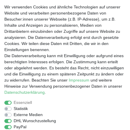
Wir verwenden Cookies und ähnliche Technologien auf unserer
Website und verarbeiten personenbezogene Daten von
Besucher:innen unserer Webseite (z.B. IP-Adresse), um z.B.
Wir liefern nach
Inhalte und Anzeigen zu personalisieren, Medien von
Drittanbietern einzubinden oder Zugriffe auf unsere Website zu
analysieren. Die Datenverarbeitung erfolgt erst durch gesetzte
Dein Vorteil
Cookies. Wir teilen diese Daten mit Dritten, die wir in den
Einstellungen benennen.
Schnelle Lieferzeiten
Die Datenverarbeitung kann mit Einwilligung oder aufgrund eines
Käuferschutz
berechtigten Interesses erfolgen. Die Zustimmung kann erteilt
Datenschutz
oder abgelehnt werden. Es besteht das Recht, nicht einzuwilligen
Sichere Zahlung durch SSL
und die Einwilligung zu einem späteren Zeitpunkt zu ändern oder
Infos
zu widerrufen. Beachten Sie unser
Impressum
und weitere
Hinweise zur Verwendung personenbezogener Daten in unserer
Entsorgung von Elektronik-Altgeräten
Daten­schutz­erklärung
.
Essenziell
Statistik
Impressum
Daten­schutz­erklärung
AGB
Externe Medien
DHL Wunschzustellung
PayPal
Barrierefreiheitserklärung
Widerrufs­recht