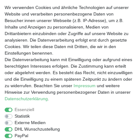
Wir verwenden Cookies und ähnliche Technologien auf unserer
Website und verarbeiten personenbezogene Daten von
Besucher:innen unserer Webseite (z.B. IP-Adresse), um z.B.
Wir liefern nach
Inhalte und Anzeigen zu personalisieren, Medien von
Drittanbietern einzubinden oder Zugriffe auf unsere Website zu
analysieren. Die Datenverarbeitung erfolgt erst durch gesetzte
Dein Vorteil
Cookies. Wir teilen diese Daten mit Dritten, die wir in den
Einstellungen benennen.
Schnelle Lieferzeiten
Die Datenverarbeitung kann mit Einwilligung oder aufgrund eines
Käuferschutz
berechtigten Interesses erfolgen. Die Zustimmung kann erteilt
Datenschutz
oder abgelehnt werden. Es besteht das Recht, nicht einzuwilligen
Sichere Zahlung durch SSL
und die Einwilligung zu einem späteren Zeitpunkt zu ändern oder
Infos
zu widerrufen. Beachten Sie unser
Impressum
und weitere
Hinweise zur Verwendung personenbezogener Daten in unserer
Entsorgung von Elektronik-Altgeräten
Daten­schutz­erklärung
.
Essenziell
Statistik
Impressum
Daten­schutz­erklärung
AGB
Externe Medien
DHL Wunschzustellung
PayPal
Barrierefreiheitserklärung
Widerrufs­recht