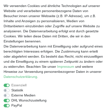
Wir verwenden Cookies und ähnliche Technologien auf unserer
Website und verarbeiten personenbezogene Daten von
Besucher:innen unserer Webseite (z.B. IP-Adresse), um z.B.
Wir liefern nach
Inhalte und Anzeigen zu personalisieren, Medien von
Drittanbietern einzubinden oder Zugriffe auf unsere Website zu
analysieren. Die Datenverarbeitung erfolgt erst durch gesetzte
Dein Vorteil
Cookies. Wir teilen diese Daten mit Dritten, die wir in den
Einstellungen benennen.
Schnelle Lieferzeiten
Die Datenverarbeitung kann mit Einwilligung oder aufgrund eines
Käuferschutz
berechtigten Interesses erfolgen. Die Zustimmung kann erteilt
Datenschutz
oder abgelehnt werden. Es besteht das Recht, nicht einzuwilligen
Sichere Zahlung durch SSL
und die Einwilligung zu einem späteren Zeitpunkt zu ändern oder
Infos
zu widerrufen. Beachten Sie unser
Impressum
und weitere
Hinweise zur Verwendung personenbezogener Daten in unserer
Entsorgung von Elektronik-Altgeräten
Daten­schutz­erklärung
.
Essenziell
Statistik
Impressum
Daten­schutz­erklärung
AGB
Externe Medien
DHL Wunschzustellung
PayPal
Barrierefreiheitserklärung
Widerrufs­recht