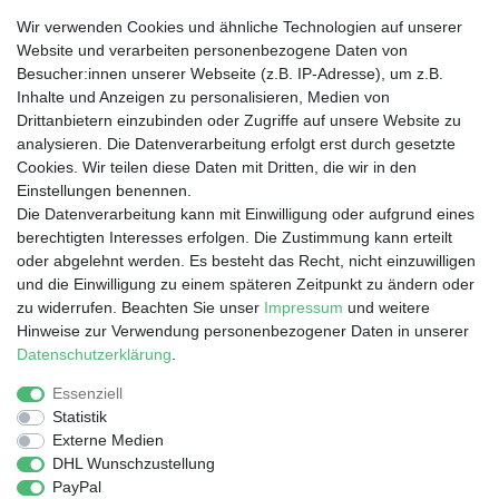
Wir verwenden Cookies und ähnliche Technologien auf unserer
Website und verarbeiten personenbezogene Daten von
Besucher:innen unserer Webseite (z.B. IP-Adresse), um z.B.
Wir liefern nach
Inhalte und Anzeigen zu personalisieren, Medien von
Drittanbietern einzubinden oder Zugriffe auf unsere Website zu
analysieren. Die Datenverarbeitung erfolgt erst durch gesetzte
Dein Vorteil
Cookies. Wir teilen diese Daten mit Dritten, die wir in den
Einstellungen benennen.
Schnelle Lieferzeiten
Die Datenverarbeitung kann mit Einwilligung oder aufgrund eines
Käuferschutz
berechtigten Interesses erfolgen. Die Zustimmung kann erteilt
Datenschutz
oder abgelehnt werden. Es besteht das Recht, nicht einzuwilligen
Sichere Zahlung durch SSL
und die Einwilligung zu einem späteren Zeitpunkt zu ändern oder
Infos
zu widerrufen. Beachten Sie unser
Impressum
und weitere
Hinweise zur Verwendung personenbezogener Daten in unserer
Entsorgung von Elektronik-Altgeräten
Daten­schutz­erklärung
.
Essenziell
Statistik
Impressum
Daten­schutz­erklärung
AGB
Externe Medien
DHL Wunschzustellung
PayPal
Barrierefreiheitserklärung
Widerrufs­recht