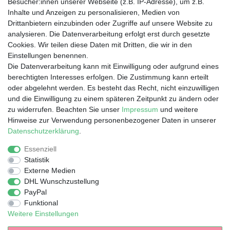
Besucher:innen unserer Webseite (z.B. IP-Adresse), um z.B.
Kontakt
Inhalte und Anzeigen zu personalisieren, Medien von
📞 +49 175 1 5555 88
Drittanbietern einzubinden oder Zugriffe auf unsere Website zu
analysieren. Die Datenverarbeitung erfolgt erst durch gesetzte
📧
hello@iamspecial.club
Cookies. Wir teilen diese Daten mit Dritten, die wir in den
Einstellungen benennen.
Die Datenverarbeitung kann mit Einwilligung oder aufgrund eines
Online-Vertrieb & Versand
berechtigten Interesses erfolgen. Die Zustimmung kann erteilt
oder abgelehnt werden. Es besteht das Recht, nicht einzuwilligen
durch die 1A Star Internet GmbH
und die Einwilligung zu einem späteren Zeitpunkt zu ändern oder
📧 shop@1a.de
zu widerrufen. Beachten Sie unser
Impressum
und weitere
Hinweise zur Verwendung personenbezogener Daten in unserer
🕘 Mo. – Fr.: 9:30 – 17:00 Uhr
Daten­schutz­erklärung
.
📍 Waltersweierweg 5, 77652 Offenburg
Essenziell
Statistik
Externe Medien
DHL Wunschzustellung
PayPal
Impressum
Daten­schutz­erklärung
AGB
Funktional
Weitere Einstellungen