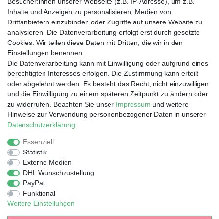
Besucher:innen unserer Webseite (z.B. IP-Adresse), um z.B.
Kontakt
Inhalte und Anzeigen zu personalisieren, Medien von
📞 +49 175 1 5555 88
Drittanbietern einzubinden oder Zugriffe auf unsere Website zu
analysieren. Die Datenverarbeitung erfolgt erst durch gesetzte
📧
hello@iamspecial.club
Cookies. Wir teilen diese Daten mit Dritten, die wir in den
Einstellungen benennen.
Die Datenverarbeitung kann mit Einwilligung oder aufgrund eines
Online-Vertrieb & Versand
berechtigten Interesses erfolgen. Die Zustimmung kann erteilt
oder abgelehnt werden. Es besteht das Recht, nicht einzuwilligen
durch die 1A Star Internet GmbH
und die Einwilligung zu einem späteren Zeitpunkt zu ändern oder
📧 shop@1a.de
zu widerrufen. Beachten Sie unser
Impressum
und weitere
Hinweise zur Verwendung personenbezogener Daten in unserer
🕘 Mo. – Fr.: 9:30 – 17:00 Uhr
Daten­schutz­erklärung
.
📍 Waltersweierweg 5, 77652 Offenburg
Essenziell
Statistik
Externe Medien
DHL Wunschzustellung
PayPal
Impressum
Daten­schutz­erklärung
AGB
Funktional
Weitere Einstellungen